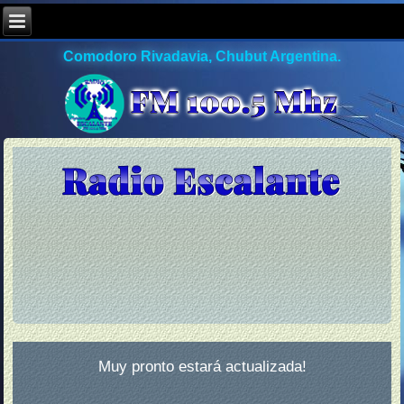
Comodoro Rivadavia, Chubut Argentina.
Muy pronto estará actualizada!